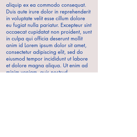
aliquip ex ea commodo consequat.
Duis aute irure dolor in reprehenderit
in voluptate velit esse cillum dolore
eu fugiat nulla pariatur. Excepteur sint
occaecat cupidatat non proident, sunt
in culpa qui officia deserunt mollit
anim id Lorem ipsum dolor sit amet,
consectetur adipiscing elit, sed do
eiusmod tempor incididunt ut labore
et dolore magna aliqua. Ut enim ad
minim veniam, quis nostrud
exercitation ullamco laboris nisi ut
aliquip ex ea commodo consequat.
Duis aute irure dolor in reprehenderit
in voluptate velit esse cillum dolore
eu fugiat nulla pariatur. Excepteur sint
occaecat cupidatat non proident, sunt
in culpa qui officia deserunt mollit
anim id est laborum.est laborum.