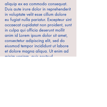
aliquip ex ea commodo consequat.
Duis aute irure dolor in reprehenderit
in voluptate velit esse cillum dolore
eu fugiat nulla pariatur. Excepteur sint
occaecat cupidatat non proident, sunt
in culpa qui officia deserunt mollit
anim id Lorem ipsum dolor sit amet,
consectetur adipiscing elit, sed do
eiusmod tempor incididunt ut labore
et dolore magna aliqua. Ut enim ad
minim veniam, quis nostrud
exercitation ullamco laboris nisi ut
aliquip ex ea commodo consequat.
Duis aute irure dolor in reprehenderit
in voluptate velit esse cillum dolore
eu fugiat nulla pariatur. Excepteur sint
occaecat cupidatat non proident, sunt
in culpa qui officia deserunt mollit
anim id est laborum.est laborum.